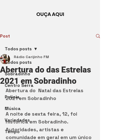
OUÇA AQUI
Post
Todos posts
Rádio Carijinho FM
Todos posts
Abertura do das Estrelas
Sobradinho
2021 em Sobradinho
Centro Serra
Abertura do  Natal das Estrelas 
Polícia
2021 em Sobradinho  
.
Música
A noite de sexta feira, 12, foi  
Variedades
histórica em Sobradinho. 
Autoridades, artistas e 
Tempo
comunidade em geral em um único 