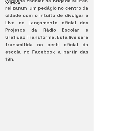
Patrulha Escolar da Brigada Militar, 
Política
relizaram  um pedágio no centro da 
cidade com o intuito de divulgar a 
Live de Lançamento oficial dos 
Projetos da Rádio Escolar e 
Gratidão Transforma. Esta live será 
transmitida no perfil oficial da 
escola no Facebook a partir das 
19h.