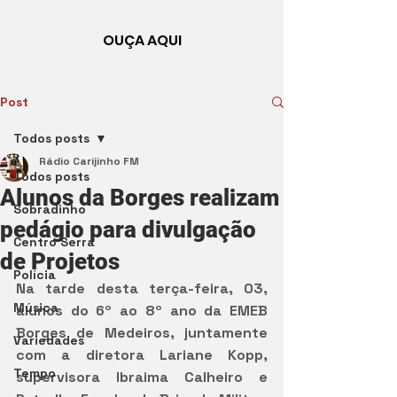
OUÇA AQUI
Post
Todos posts
Rádio Carijinho FM
Todos posts
Alunos da Borges realizam
Sobradinho
pedágio para divulgação
Centro Serra
de Projetos
Polícia
Na tarde desta terça-feira, 03, 
Música
alunos do 6º ao 8º ano da EMEB 
Borges de Medeiros, juntamente 
Variedades
com a diretora Lariane Kopp, 
Tempo
supervisora Ibraima Calheiro e 