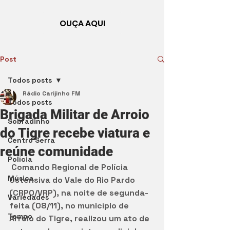
OUÇA AQUI
Post
Todos posts
Rádio Carijinho FM
Todos posts
Brigada Militar de Arroio
Sobradinho
do Tigre recebe viatura e
Centro Serra
reúne comunidade
Polícia
 Comando Regional de Polícia 
Música
Ostensiva do Vale do Rio Pardo 
(CRPO/VRP), na noite de segunda-
Variedades
feita (08/11), no município de 
Tempo
Arroio do Tigre, realizou um ato de 