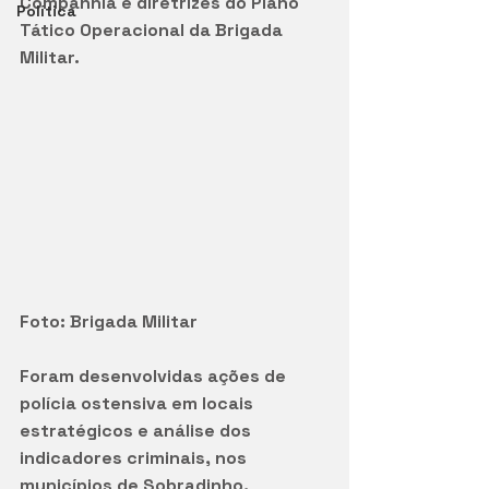
Companhia e diretrizes do Plano 
Política
Tático Operacional da Brigada 
Militar. 
Foto: Brigada Militar
Foram desenvolvidas ações de 
polícia ostensiva em locais 
estratégicos e análise dos 
indicadores criminais, nos 
municípios de Sobradinho, 