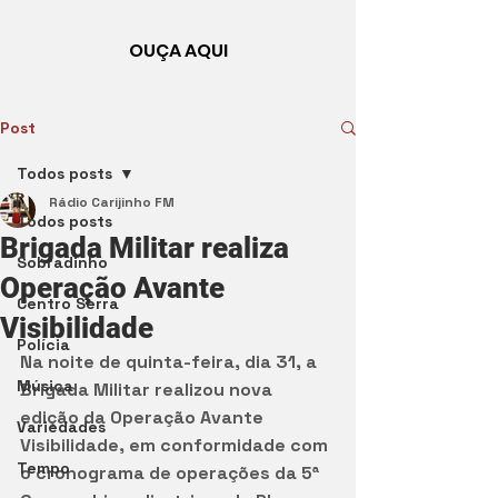
OUÇA AQUI
Post
Todos posts
Rádio Carijinho FM
Todos posts
Brigada Militar realiza
Sobradinho
Operação Avante
Centro Serra
Visibilidade
Polícia
Na noite de quinta-feira, dia 31, a 
Música
Brigada Militar realizou nova 
edição da Operação Avante 
Variedades
Visibilidade, em conformidade com 
Tempo
o cronograma de operações da 5ª 