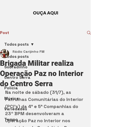
OUÇA AQUI
Post
Todos posts
Rádio Carijinho FM
Todos posts
Brigada Militar realiza
Sobradinho
Operação Paz no Interior
Centro Serra
do Centro Serra
Polícia
Na noite de sábado (31/7), as 
Música
Patrulhas Comunitárias do Interior 
(PCI’s) da 4ª e 5ª Companhias do 
Variedades
23º BPM desenvolveram a 
Tempo
Operação Paz no Interior nos 