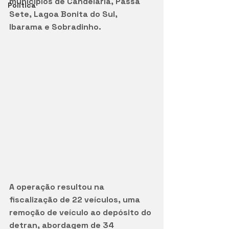
municípios de Candelária, Passa 
Política
Sete, Lagoa Bonita do Sul, 
Ibarama e Sobradinho.
A operação resultou na 
fiscalização de 22 veículos, uma 
remoção de veículo ao depósito do 
detran, abordagem de 34 