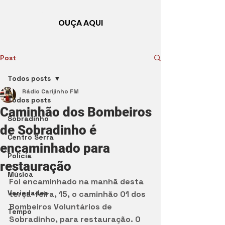
OUÇA AQUI
Post
Todos posts
Rádio Carijinho FM
Todos posts
Caminhão dos Bombeiros
Sobradinho
de Sobradinho é
Centro Serra
encaminhado para
Polícia
restauração
Música
Foi encaminhado na manhã desta 
Variedades
terça-feira, 15, o caminhão 01 dos 
Bombeiros Voluntários de 
Tempo
Sobradinho, para restauração. O 