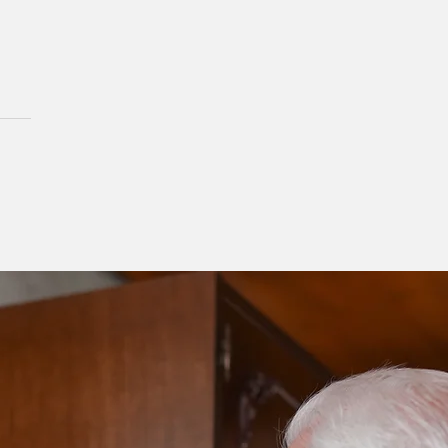
ada Militar realiza
ação Visibilidade e
ença Policial