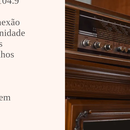
 104.9
onexão
nidade
s
lhos
 em