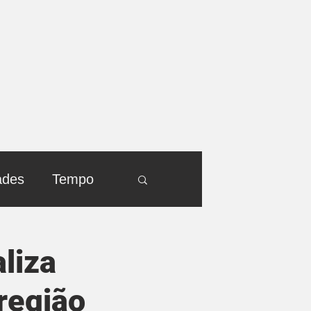
ades
Tempo
liza
região