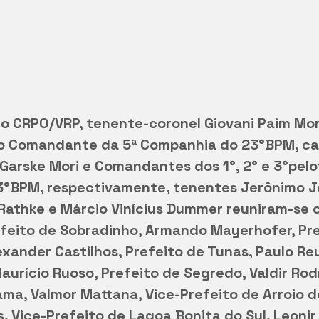
 CRPO/VRP, tenente-coronel Giovani Paim Mo
 Comandante da 5ª Companhia do 23°BPM, ca
Garske Mori e Comandantes dos 1°, 2° e 3°pelo
°BPM, respectivamente, tenentes Jerônimo J
 Rathke e Márcio Vinícius Dummer reuniram-se 
efeito de Sobradinho, Armando Mayerhofer, Pre
exander Castilhos, Prefeito de Tunas, Paulo Reu
aurício Ruoso, Prefeito de Segredo, Valdir Rod
ama, Valmor Mattana, Vice-Prefeito de Arroio do
, Vice-Prefeito de Lagoa Bonita do Sul, Leonir