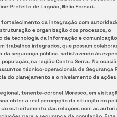
ice-Prefeito de Lagoão, Nélio Fornari. 
o fortalecimento da integração com autoridad
estruturação e organização dos processos, o 
 da tecnologia da informação e comunicação,
m trabalhos integrados, que possam colaborar
 da segurança pública, satisfazendo às expec
população, na região Centro Serra.  Na ocasi
assuntos técnico-operacionais de Segurança Pú
cia do planejamento e o nivelamento de ações
gional, tenente-coronel Moresco, em visitaçã
ca obter a real percepção da situação do pol
ir do estreitamento das relações com as autori
soluções para a segurança da população. Esta 