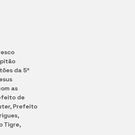
resco 
pitão 
tões da 5ª 
esus 
com as 
feito de 
ter, Prefeito 
rigues, 
 Tigre, 
 