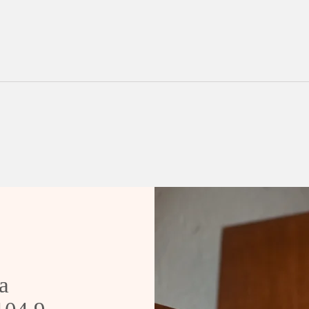
Polícia Civil realiza prisão por
Brig
tráfico de drogas
Oper
Pres
a