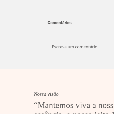
Comentários
Escreva um comentário
Brigada Militar e Conselho
Tutelar realizam operação
em Sobradinho
Nossa visão
“Mantemos viva a noss