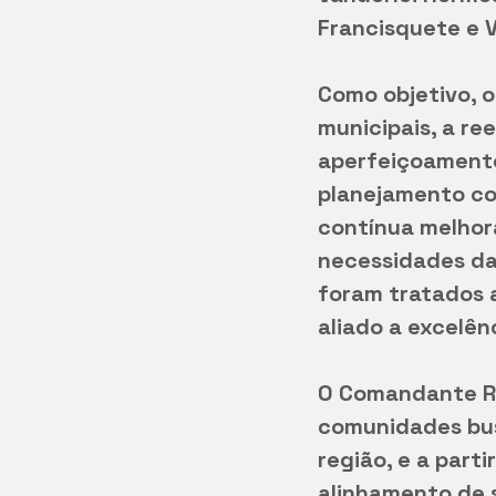
Francisquete e V
Como objetivo, 
municipais, a re
aperfeiçoamento
planejamento co
contínua melhora
necessidades da 
foram tratados 
aliado a excelên
O Comandante Re
comunidades bus
região, e a part
alinhamento de 