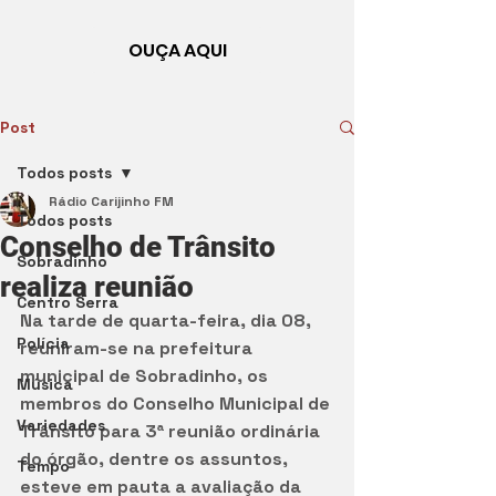
OUÇA AQUI
Post
Todos posts
Rádio Carijinho FM
Todos posts
Conselho de Trânsito
Sobradinho
realiza reunião
Centro Serra
Na tarde de quarta-feira, dia 08, 
Polícia
reuniram-se na prefeitura 
municipal de Sobradinho, os 
Música
membros do Conselho Municipal de 
Variedades
Trânsito para 3ª reunião ordinária 
do órgão, dentre os assuntos, 
Tempo
esteve em pauta a avaliação da 