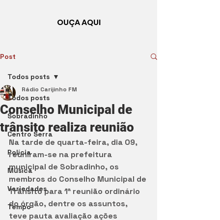
OUÇA AQUI
Post
Todos posts
Rádio Carijinho FM
Todos posts
Conselho Municipal de
Sobradinho
trânsito realiza reunião
Centro Serra
Na tarde de quarta-feira, dia 09, 
Polícia
reuniram-se na prefeitura 
municipal de Sobradinho, os 
Música
membros do Conselho Municipal de 
Variedades
Trânsito para 1ª reunião ordinário 
do órgão, dentre os assuntos, 
Tempo
teve pauta avaliação ações 