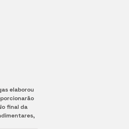
gas elaborou 
oporcionarão 
o final da 
ndimentares, 