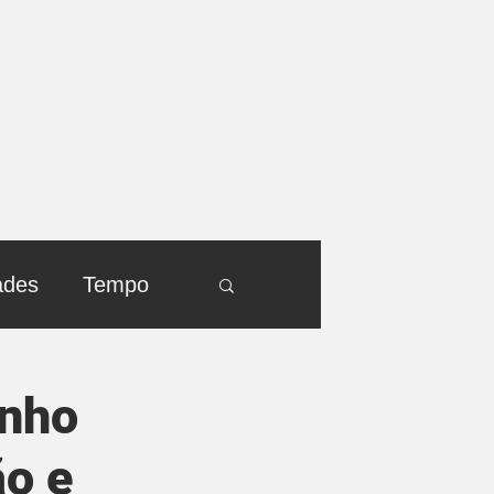
ades
Tempo
inho
ão e