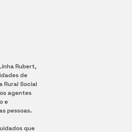
Linha Rubert, 
idades de 
Rural Social 
dos agentes 
o e 
as pessoas.
cuidados que 