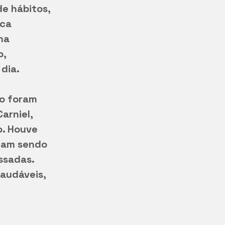
e hábitos, 
ca 
na 
, 
dia.
o foram 
arniel, 
o. Houve 
ram sendo 
ssadas. 
audáveis, 