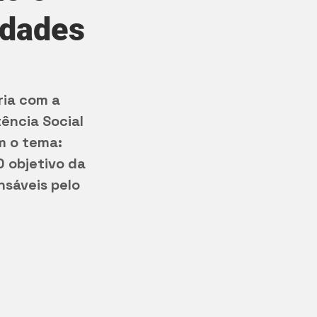
idades
ria com a 
ência Social 
 o tema: 
 objetivo da 
sáveis pelo 