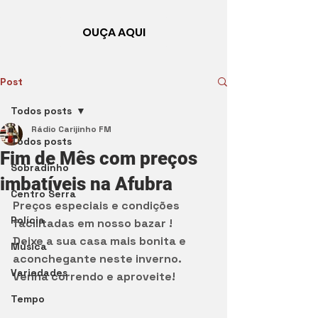
OUÇA AQUI
Post
Todos posts
Rádio Carijinho FM
Todos posts
Fim de Mês com preços
Sobradinho
imbatíveis na Afubra
Centro Serra
Preços especiais e condições 
Polícia
facilitadas em nosso bazar !
Deixe a sua casa mais bonita e 
Música
aconchegante neste inverno.  
Variedades
Venha correndo e aproveite! 
Tempo