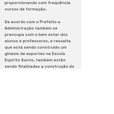
proporcionando com frequência 
cursos de formação.
De acordo com o Prefeito a 
Administração também se 
preocupa com o bem estar dos 
alunos e professores, e ressalta 
que está sendo construído um 
ginásio de esportes na Escola 
Espírito Santo, também estão 
sendo finalizadas a construção do 
refeitório da Escola Dr. Adolpho 
Sebastiany e as duas salas de aula 
na EMEI Abelhinha Feliz. 
 Pretende-se ainda construir um 
refeitório na Escola Seomar 
Mainardi e mais quatro salas de 