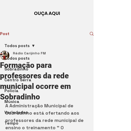
OUÇA AQUI
Post
Todos posts
Rádio Carijinho FM
Todos posts
Formação para
Sobradinho
professores da rede
Centro Serra
municipal ocorre em
Polícia
Sobradinho
Música
A Administração Municipal de 
Variedades
Sobradinho está ofertando aos 
professores da rede municipal de 
Tempo
ensino o treinamento " O 