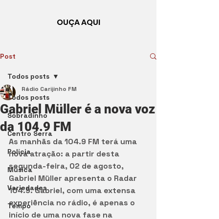
OUÇA AQUI
Post
Todos posts
Rádio Carijinho FM
Todos posts
Gabriel Müller é a nova voz
Sobradinho
da 104.9 FM
Centro Serra
As manhãs da 104.9 FM terá uma 
Polícia
nova atração: a partir desta 
segunda-feira, 02 de agosto, 
Música
Gabriel Müller apresenta o Radar 
Variedades
104.9. Gabriel, com uma extensa 
experiência no rádio, é apenas o 
Tempo
início de uma nova fase na 