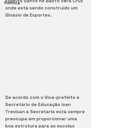
Espírito Santo no Bairro Vera Cruz 
Política
onde está sendo construído um 
Ginásio de Esportes.
De acordo com o Vice-prefeito e 
Secretário de Educação Ivan 
Trevisan a Secretaria está sempre 
preocupa em proporcionar uma 
boa estrutura para as escolas 