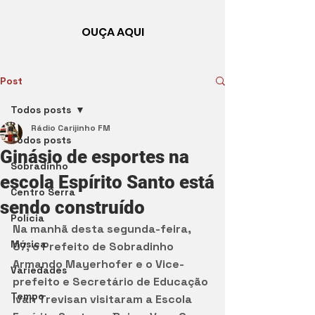
OUÇA AQUI
Post
Todos posts
Rádio Carijinho FM
Todos posts
Ginásio de esportes na
Sobradinho
escola Espírito Santo está
Centro Serra
sendo construído
Polícia
Na manhã desta segunda-feira, 
Música
07, o Prefeito de Sobradinho 
Armando Mayerhofer e o Vice-
Variedades
prefeito e Secretário de Educação 
Tempo
Ivan Trevisan visitaram a Escola 