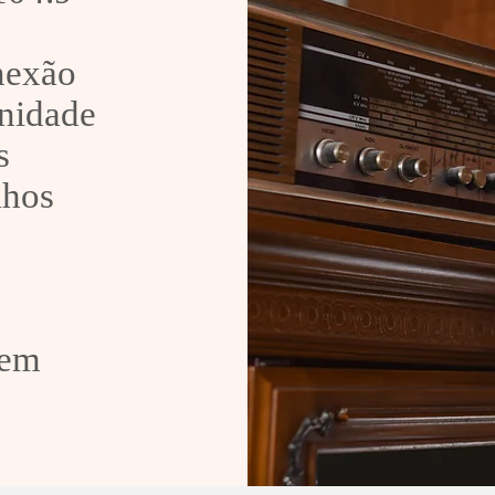
onexão
nidade
s
lhos
 em