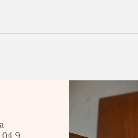
Secretário da Sáude de
Man
Sobradinho pede demissão
Trev
Sob
a
 104.9