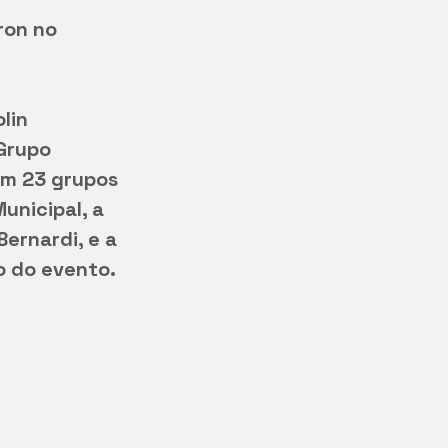
ron no 
lin 
Grupo 
am 23 grupos 
nicipal, a 
ernardi, e a 
 do evento. 