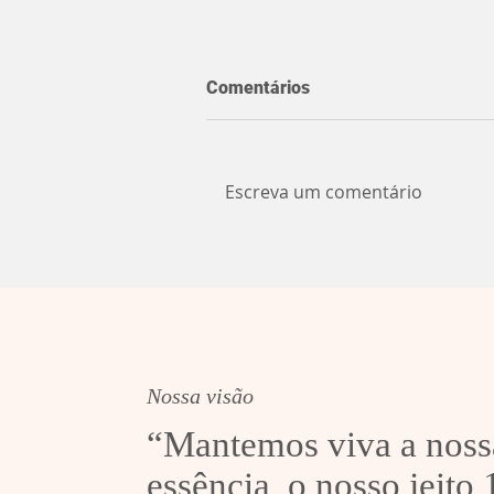
Comentários
Escreva um comentário
Noite de cinema ao ar livre
em Sobradinho
Nossa visão
“Mantemos viva a noss
essência, o nosso jeito