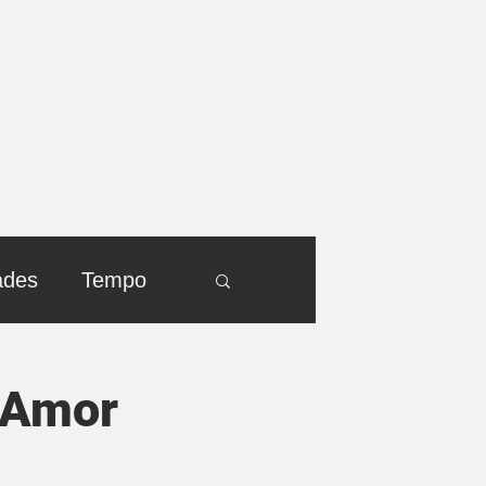
ades
Tempo
e Amor