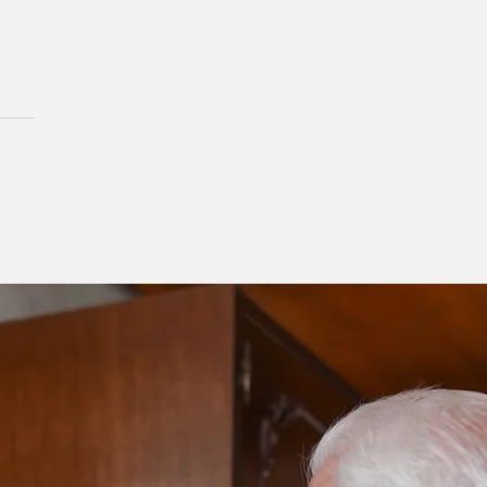
hã de mobilização no
o da Fejão em
radinho