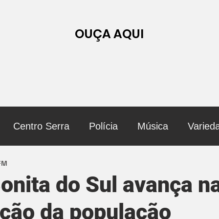
OUÇA AQUI
Centro Serra
Polícia
Música
Varied
 FM
onita do Sul avança n
ção da população