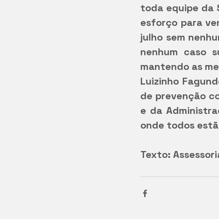
toda equipe da 
esforço para ven
julho sem nenhu
nenhum caso su
mantendo as med
Luizinho Fagund
de prevenção co
e da Administra
onde todos est
Texto: Assessori