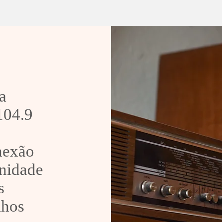
Administração Municipal
1° T
repassa ambulância aos
futs
Bombeiros Voluntários
S
a
 104.9
onexão
nidade
s
lhos