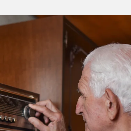
orneio Interescolar de
al