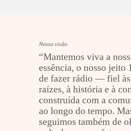
Sobradinho irá realizar 33º
Encontro Regional de
Juventudes Rurais e 16ª
Olimpíada Rural da AREJUR
Nossa visão
“Mantemos viva a noss
essência, o nosso jeito
de fazer rádio — fiel às
raízes, à história e à c
construída com a comu
ao longo do tempo. Ma
seguimos também de o