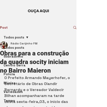
OUÇA AQUI
Post
Todos posts
Rádio Carijinho FM
Todos posts
Obras para a construção
Sobradinho
da quadra socity iniciam
Centro Serra
no Bairro Maieron
Polícia
O Prefeito Armando Mayerhofer, o 
Música
Secretário de Obras Olandir 
Barnardy e o Vereador Valdecir 
Variedades
Bilhan acompanharam na tarde 
Tempo
desta sexta-feira,03, o início das 