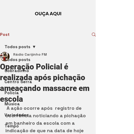
OUÇA AQUI
Post
Todos posts
Rádio Carijinho FM
Todos posts
Operação Policial é
Sobradinho
realizada após pichação
Centro Serra
ameaçando massacre em
Polícia
escola
Música
 A ação ocorre após  registro de 
Variedades
ocorrência noticiando a pichação 
em banheiro da escola com a 
Tempo
indicação de que na data de hoje 