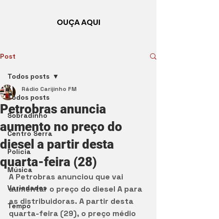
OUÇA AQUI
Post
Todos posts
Rádio Carijinho FM
Todos posts
Petrobras anuncia
Sobradinho
aumento no preço do
Centro Serra
diesel a partir desta
Polícia
quarta-feira (28)
Música
A Petrobras anunciou que vai 
Variedades
aumentar o preço do diesel A para 
as distribuidoras. A partir desta 
Tempo
quarta-feira (29), o preço médio 