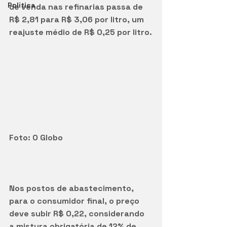
Política
de venda nas refinarias passa de 
R$ 2,81 para R$ 3,06 por litro, um 
reajuste médio de R$ 0,25 por litro.
Foto: O Globo 
Nos postos de abastecimento, 
para o consumidor final, o preço 
deve subir R$ 0,22, considerando 
a mistura obrigatória de 12% de 