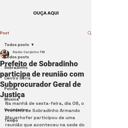
OUÇA AQUI
Post
Todos posts
Rádio Carijinho FM
Todos posts
Prefeito de Sobradinho
Sobradinho
participa de reunião com
Centro Serra
Subprocurador Geral de
Polícia
Justiça
Música
Na manhã de sexta-feira, dia 08, o 
Variedades
Prefeito de Sobradinho Armando 
Mayerhofer participou de uma 
Tempo
reunião que aconteceu na sede do 