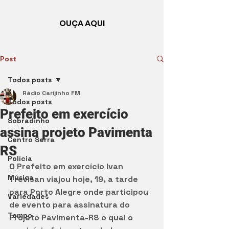
OUÇA AQUI
Post
Todos posts
Rádio Carijinho FM
Todos posts
Prefeito em exercício
Sobradinho
assina projeto Pavimenta
Centro Serra
RS
Polícia
O Prefeito em exercício Ivan 
Música
Trevisan viajou hoje, 19, a tarde 
para Porto Alegre onde participou 
Variedades
de evento para assinatura do 
Tempo
Projeto Pavimenta-RS o qual o 