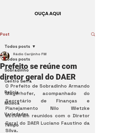
OUÇA AQUI
Post
Todos posts
Rádio Carijinho FM
Todos posts
Prefeito se reúne com
Sobradinho
diretor geral do DAER
Centro Serra
O Prefeito de Sobradinho Armando 
Polícia
Mayerhofer, acompanhado do 
Secretário de Finanças e 
Música
Planejamento Nilo Wietzke 
Variedades
estiveram reunidos com o Diretor 
Geral do DAER Luciano Faustino da 
Tempo
Silva. 