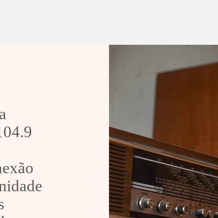
Secretário da Sáude de
Man
Sobradinho pede demissão
Trev
Sob
a
 104.9
onexão
nidade
s