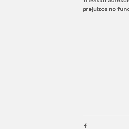
Trevisan acresce
prejuízos no fun