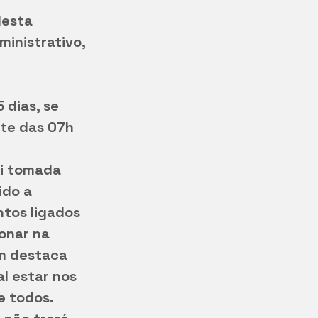
desta 
inistrativo, 
 dias, se 
te das 07h 
oi tomada 
ido a 
tos ligados 
onar na 
m destaca 
l estar nos 
e todos. 