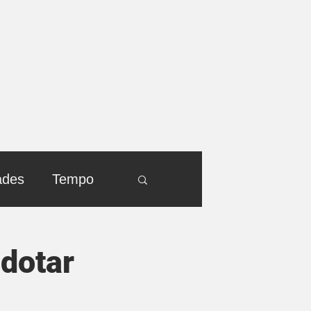
ades
Tempo
adotar