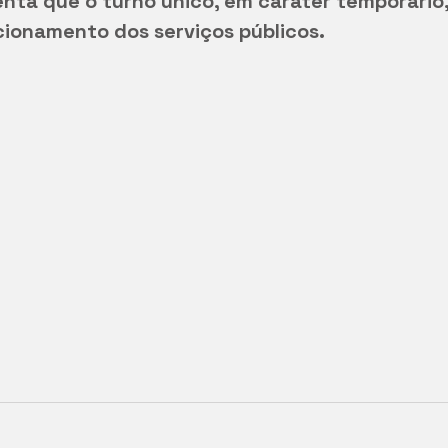
nta que o turno único, em caráter temporário,
cionamento dos serviços públicos.