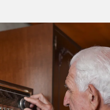
hã de mobilização no
o da Fejão em
radinho