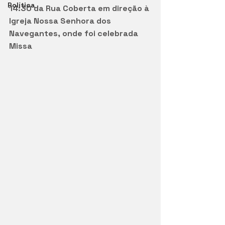
Política
14:30 da Rua Coberta em direção à 
Igreja Nossa Senhora dos 
Navegantes, onde foi celebrada 
Missa