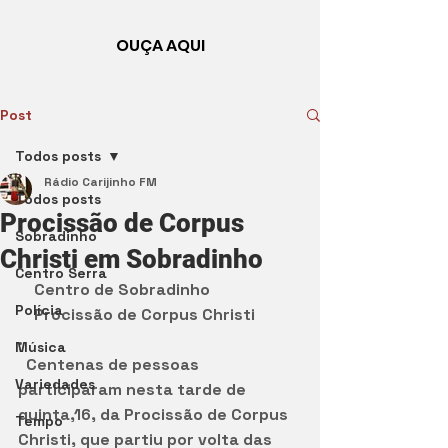
OUÇA AQUI
Post
Todos posts
Rádio Carijinho FM
Todos posts
Procissão de Corpus
Sobradinho
Christi em Sobradinho
Centro Serra
    Centro de Sobradinho 
Polícia
    Procissão de Corpus Christi      
.
Música
  Centenas de pessoas 
Variedades
participaram nesta tarde de 
quinta,16, da Procissão de Corpus 
Tempo
Christi, que partiu por volta das  