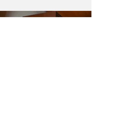
Nossa visão
“Mantemos viva a nossa
essência, o nosso jeito
104.9 de fazer rádio —
fiel às raízes, à história e
à conexão construída com
a comunidade ao longo do