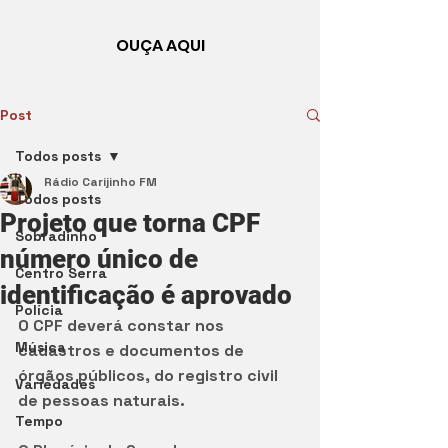
OUÇA AQUI
Post
Todos posts
Rádio Carijinho FM
Todos posts
Projeto que torna CPF
Sobradinho
número único de
Centro Serra
identificação é aprovado
Polícia
O CPF deverá constar nos 
Música
cadastros e documentos de 
órgãos públicos, do registro civil 
Variedades
de pessoas naturais.
Tempo