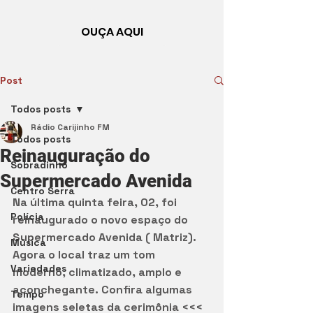
OUÇA AQUI
Post
Todos posts
Rádio Carijinho FM
Todos posts
Reinauguração do
Sobradinho
Supermercado Avenida
Centro Serra
Na última quinta feira, 02, foi 
Polícia
reinaugurado o novo espaço do 
Supermercado Avenida ( Matriz). 
Música
Agora o local traz um tom 
Variedades
moderno, climatizado, amplo e 
aconchegante. Confira algumas 
Tempo
imagens seletas da cerimônia <<<