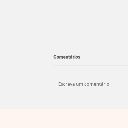
Comentários
Escreva um comentário
5ª Companhia recebe visita
do Comando Regional da
Brigada Militar