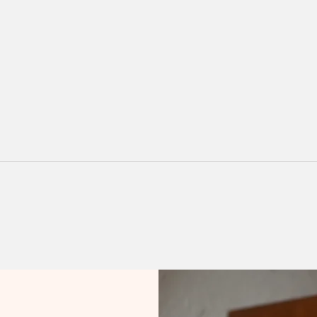
Noite de cinema ao ar livre
Inau
em Sobradinho
agên
de 