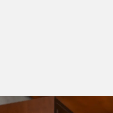
guração da nova sede da
cia Sicredi na Praça 03
Dezembro