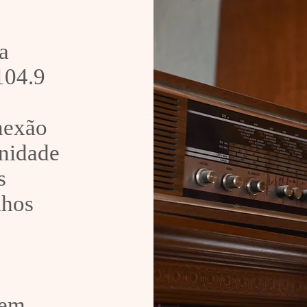
a
 104.9
onexão
nidade
s
lhos
 em