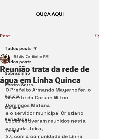
OUÇA AQUI
Post
Todos posts
Rádio Carijinho FM
Todos posts
Reunião trata da rede de
Sobradinho
água em Linha Quinca
Centro Serra
O Prefeito Armando Mayerhofer, o 
Polícia
Gerente da Corsan Nilton 
Domingos Matana
Música
e o servidor municipal Cristiano 
Variedades
Lopes estiveram reunidos nesta 
segunda-feira,
Tempo
27, com a comunidade de Linha 