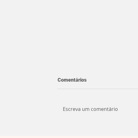
Comentários
Escreva um comentário
Noite de cinema ao ar livre
em Sobradinho