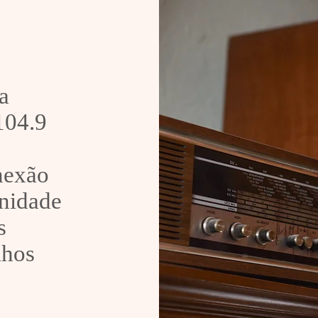
Sob
a
 104.9
onexão
nidade
s
lhos