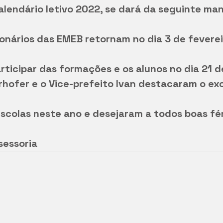
alendário letivo 2022, se dará da seguinte mane
ionários das EMEB retornam no dia 3 de feverei
articipar das formações e os alunos no dia 21 d
hofer e o Vice-prefeito Ivan destacaram o ex
escolas neste ano e desejaram a todos boas fér
sessoria 