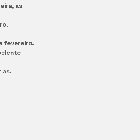
ira, as 
ro, 
e fevereiro.
celente 
ias.