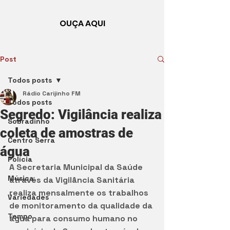
OUÇA AQUI
Post
Todos posts
Rádio Carijinho FM
Todos posts
Segredo: Vigilância realiza
Sobradinho
coleta de amostras de
Centro Serra
água
Polícia
A Secretaria Municipal da Saúde 
Música
através da Vigilância Sanitária 
realiza mensalmente os trabalhos 
Variedades
de monitoramento da qualidade da 
Tempo
água para consumo humano no 