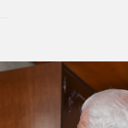
hã de mobilização no
o da Fejão em
radinho