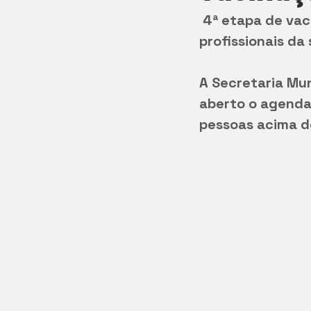
 4ª etapa de vacinação contra a Covid-19 para pessoas acima de 50 anos e 
profissionais da
A Secretaria Mu
aberto o agenda
pessoas acima de