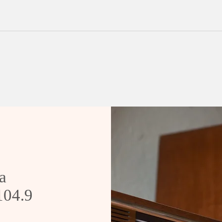
Secretário da Sáude de
Man
Sobradinho pede demissão
Trev
Sob
a
 104.9