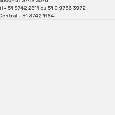
ranco– 51 3742 3576
ti – 51 3742 2611 ou 51 9 9756 3972
entral – 51 3742 1164.