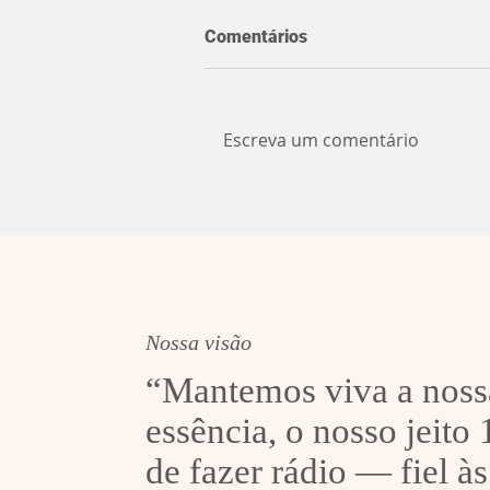
Comentários
Escreva um comentário
Noite de cinema ao ar livre
em Sobradinho
Nossa visão
“Mantemos viva a noss
essência, o nosso jeito
de fazer rádio — fiel às