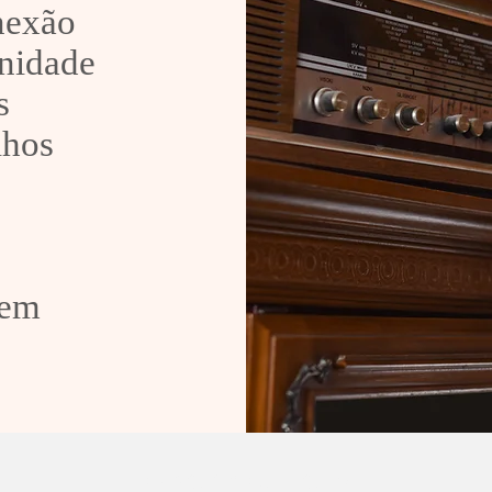
onexão
nidade
s
lhos
 em
RÁDIO CARIJINHO FM