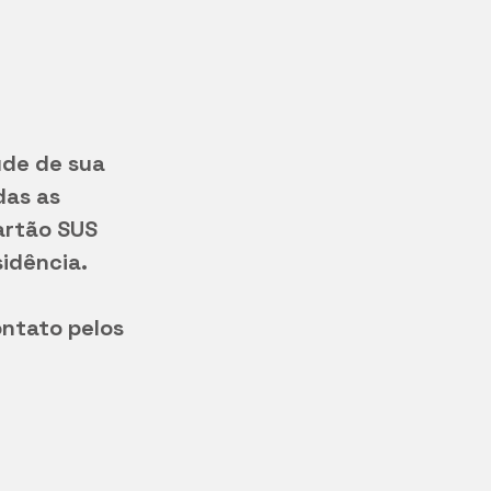
de de sua 
das as 
artão SUS 
idência. 
ntato pelos 