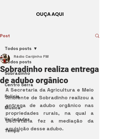
OUÇA AQUI
Post
Todos posts
Rádio Carijinho FM
Todos posts
Sobradinho realiza entrega
Sobradinho
de adubo orgânico
Centro Serra
A Secretaria da Agricultura e Meio 
Polícia
Ambiente de Sobradinho realizou a 
entrega de adubo orgânico nas 
Música
propriedades rurais, na qual a 
Variedades
Secretaria fez a mediação da 
aquisição desse adubo.
Tempo