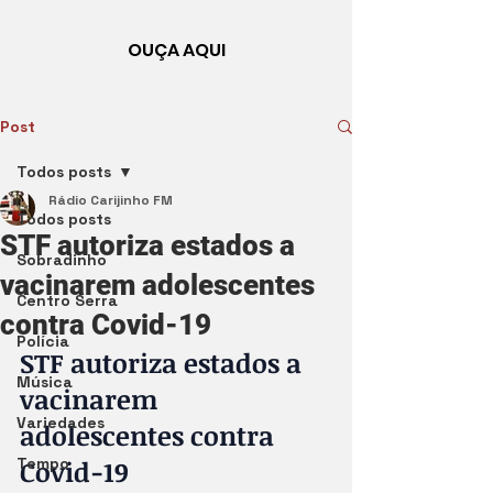
OUÇA AQUI
Post
Todos posts
Rádio Carijinho FM
Todos posts
STF autoriza estados a
Sobradinho
vacinarem adolescentes
Centro Serra
contra Covid-19
Polícia
STF autoriza estados a 
Música
vacinarem 
Variedades
adolescentes contra 
Tempo
Covid-19